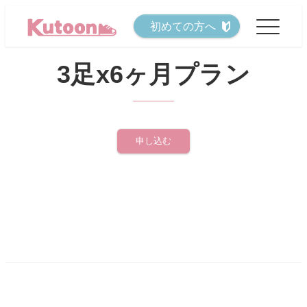
メ
初めての方へ
イ
ン
3足x6ヶ月プラン
コ
ン
テ
ン
申し込む
ツ
へ
移
動