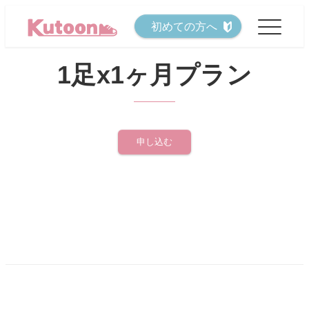
メ
初めての方へ
イ
ン
1足x1ヶ月プラン
コ
ン
テ
ン
申し込む
ツ
へ
移
動