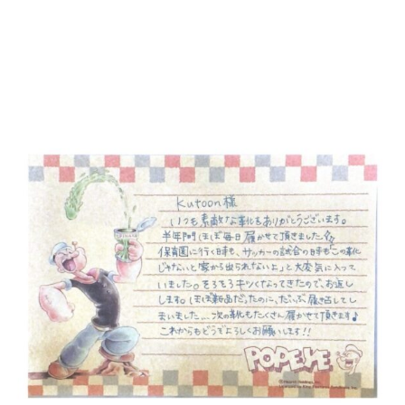
メ
イ
ン
コ
ン
テ
ン
ツ
へ
移
動