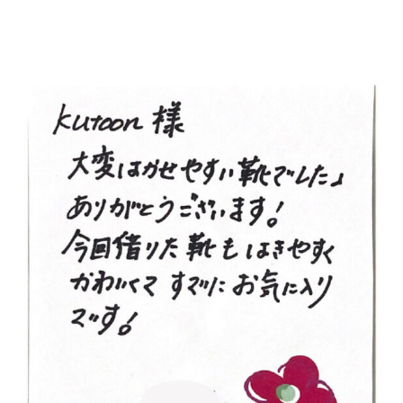
メ
イ
ン
コ
ン
テ
ン
ツ
へ
移
動